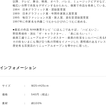
以降、テレビ、舞台、映画、オペラ、バレエ、ミュージックビデオなど
幅広い分野で衣装をデザインするかたわら、個展で作品を発表している
1984 日本グラフィック展・奨励賞受賞
1989 日本グラフィック展・年間作家新人賞受賞
1995 毎日ファッション大賞・新人賞、資生堂奨励賞受賞
1997年に作家名を内藤こづえからひびのこづえに改める。
■最近の作品 NHK教育テレビ「にほんごであそぼ」「ハピえいご」
野田秀樹作・演出「ザ・キャラクター」、「表に出ろいっ！」
銀座三越リニューアルオープンポスター：銀座の街並をシルバーに光る
その街をいまにも飛び立つ鳥の羽根をイメージした 透明感のあるドレ
歴史有る百貨店のリニューアルオープンを華やかに彩った。
インフォメーション
サイズ
：
W25×H25cm
価格
：
540円（税込）
素材
：
綿100%