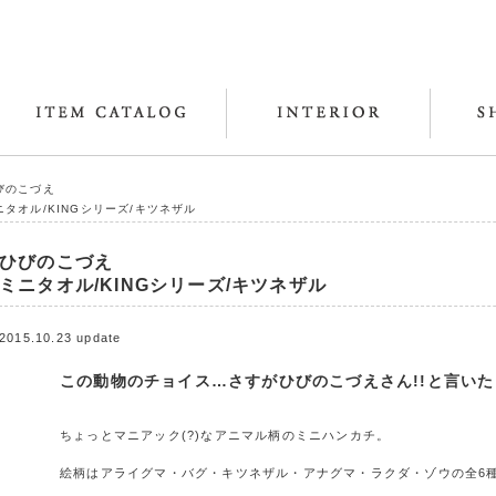
びのこづえ
ニタオル/KINGシリーズ/キツネザル
ひびのこづえ
ミニタオル/KINGシリーズ/キツネザル
2015.10.23 update
この動物のチョイス…さすがひびのこづえさん!!と言い
ちょっとマニアック(?)なアニマル柄のミニハンカチ。
絵柄はアライグマ・バグ・キツネザル・アナグマ・ラクダ・ゾウの全6