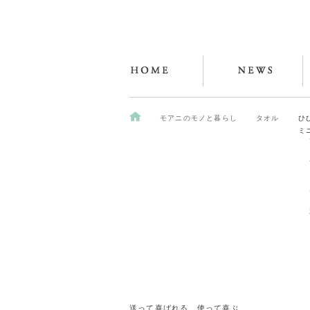
モアニのモノと暮らし
タオル
ひ
ミ
送って喜ばれる、使って喜ぶ、