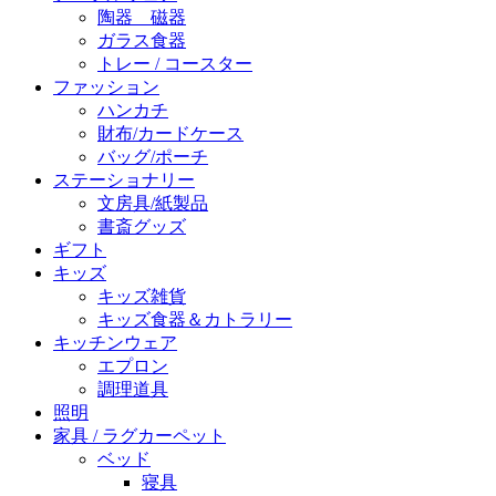
陶器 磁器
ガラス食器
トレー / コースター
ファッション
ハンカチ
財布/カードケース
バッグ/ポーチ
ステーショナリー
文房具/紙製品
書斎グッズ
ギフト
キッズ
キッズ雑貨
キッズ食器＆カトラリー
キッチンウェア
エプロン
調理道具
照明
家具 / ラグカーペット
ベッド
寝具