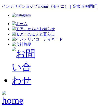
インテリアショップ moani （モアニ）｜高松市 福岡町