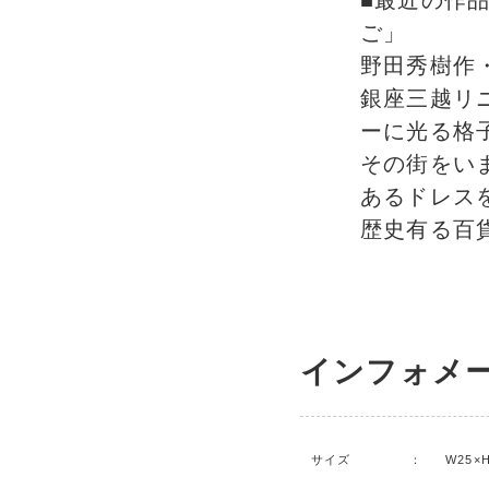
■最近の作
ご」
野田秀樹作
銀座三越リ
ーに光る格
その街をい
あるドレス
歴史有る百
インフォメ
サイズ
：
W25×