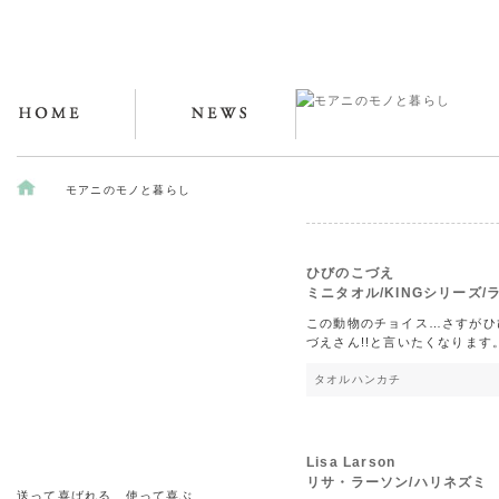
モアニのモノと暮らし
ひびのこづえ
ミニタオル/KINGシリーズ/
この動物のチョイス…さすがひ
づえさん!!と言いたくなります
タオル
ハンカチ
Lisa Larson
リサ・ラーソン/ハリネズ
送って喜ばれる、使って喜ぶ、