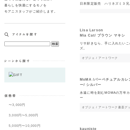
日本限定販売 ハリネズミ３兄
暮らしを快適にするモノを
モアニスタッフがご紹介します。
Lisa Larson
Mia Cat/ ブラウン マキシ
リサ好きなら、手に入れたいこ
ズ。
オブジェ / アートワーク
MoMA /パーペチュアルカレ
ー/ シルバー
永遠に時を刻むMOMAの万年
ー
〜3,000円
オブジェ / アートワーク
書斎グ
3,000円〜5,000円
5,000円〜10,000円
kauniste